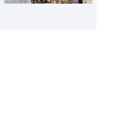
Rejoignez notre liste de
diffusion pour des mises à jour
sur les publications et les
événements
Enter your email here
Join
28 Bute Street #14, 1/F Hutton
Square Mongkok, Kowloon Hong
Kong
info@pistainstitute.com